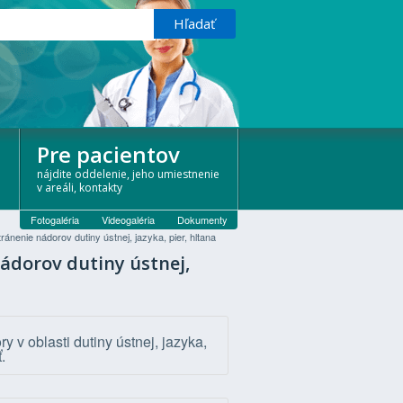
Pre pacientov
nájdite oddelenie, jeho umiestnenie
v areáli, kontakty
Fotogaléria
Videogaléria
Dokumenty
ánenie nádorov dutiny ústnej, jazyka, pier, hltana
nádorov dutiny ústnej,
v oblasti dutiny ústnej, jazyka,
.