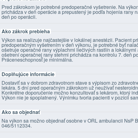
Pred zákrokom je potrebné predoperačné vyšetrenie. Na výkon 
prichádza v deň operácie a prepustený je podľa hojenia rany n
deň po operácii.
Ako zákrok prebieha
Výkon sa realizuje najčastejšie v lokálnej anestézii. Pacient p
predoperačným vyšetrením v deň výkonu, je potrebné byť nalač
ošetruje operačné rany výplachmi liečivých rastlín a lokálnymi 
ošetrení operačnej rany stehmi prichádza na kontrolu 7. deň po
Práceneschopnosť je minimálna.
Doplňujúce informácie
Dostaviť sa v dobrom zdravotnom stave s výpisom zo zdravot
lekára. 5 dní pred operačným zákrokom už neužívať nesteroidn
Konkrétne doporučenie možno konzultovať s lekárom, ktorý ind
Výkon nie je spoplatnený. Výnimku tvoria pacienti v pozícii sa
Ako sa objednať
Na výkon sa možno objednať osobne v ORL ambulancii NsP Bojni
046/5112334.