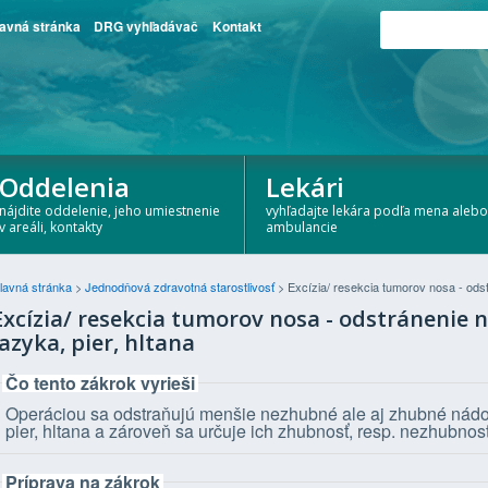
avná stránka
DRG vyhľadávač
Kontakt
Oddelenia
Lekári
nájdite oddelenie, jeho umiestnenie
vyhľadajte lekára podľa mena alebo
v areáli, kontakty
ambulancie
lavná stránka
>
Jednodňová zdravotná starostlivosť
>
Excízia/ resekcia tumorov nosa - odstr
Excízia/ resekcia tumorov nosa - odstránenie 
jazyka, pier, hltana
Čo tento zákrok vyrieši
Operáciou sa odstraňujú menšie nezhubné ale aj zhubné nádory 
pier, hltana a zároveň sa určuje ich zhubnosť, resp. nezhubnosť
Príprava na zákrok