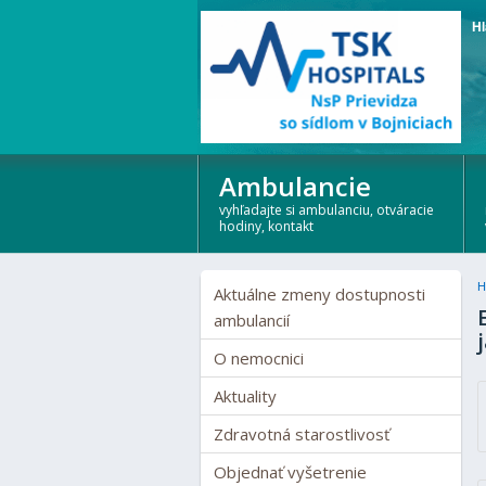
Hl
Ambulancie
vyhľadajte si ambulanciu, otváracie
hodiny, kontakt
H
Aktuálne zmeny dostupnosti
ambulancií
O nemocnici
Aktuality
Zdravotná starostlivosť
Objednať vyšetrenie