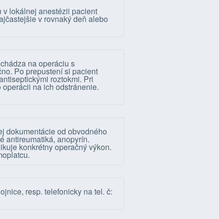
v lokálnej anestézii pacient
ajčastejšie v rovnaký deň alebo
richádza na operáciu s
no. Po prepustení si pacient
antiseptickými roztokmi. Pri
 operácii na ich odstránenie.
nej dokumentácie od obvodného
é antireumatiká, anopyrín.
ikuje konkrétny operačný výkon.
moplatcu.
ce, resp. telefonicky na tel. č: