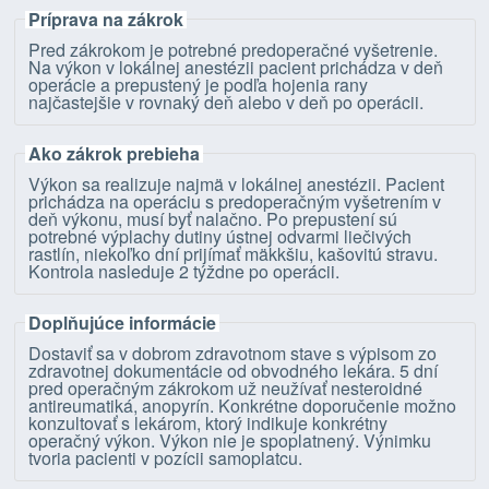
Príprava na zákrok
Pred zákrokom je potrebné predoperačné vyšetrenie.
Na výkon v lokálnej anestézii pacient prichádza v deň
operácie a prepustený je podľa hojenia rany
najčastejšie v rovnaký deň alebo v deň po operácii.
Ako zákrok prebieha
Výkon sa realizuje najmä v lokálnej anestézii. Pacient
prichádza na operáciu s predoperačným vyšetrením v
deň výkonu, musí byť nalačno. Po prepustení sú
potrebné výplachy dutiny ústnej odvarmi liečivých
rastlín, niekoľko dní prijímať mäkkšiu, kašovitú stravu.
Kontrola nasleduje 2 týždne po operácii.
Doplňujúce informácie
Dostaviť sa v dobrom zdravotnom stave s výpisom zo
zdravotnej dokumentácie od obvodného lekára. 5 dní
pred operačným zákrokom už neužívať nesteroidné
antireumatiká, anopyrín. Konkrétne doporučenie možno
konzultovať s lekárom, ktorý indikuje konkrétny
operačný výkon. Výkon nie je spoplatnený. Výnimku
tvoria pacienti v pozícii samoplatcu.