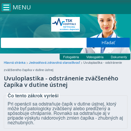
MENU
Fotogaléria
Videogaléria
Dokumenty
Hlavná stránka
>
Jednodňová zdravotná starostlivosť
>
Uvuloplastika - odstránenie
zväčšeného čapíka v dutine ústnej
Uvuloplastika - odstránenie zväčšeného
čapíka v dutine ústnej
Čo tento zákrok vyrieši
Pri operácii sa odstraňuje čapík v dutine ústnej, ktorý
môže byť patologicky zväčšený alebo predĺžený a
spôsobuje chrápanie. Rovnako sa odstraňuje aj v
prípade výskytu nádorových zmien čapíka - zhubných aj
nezhubných.