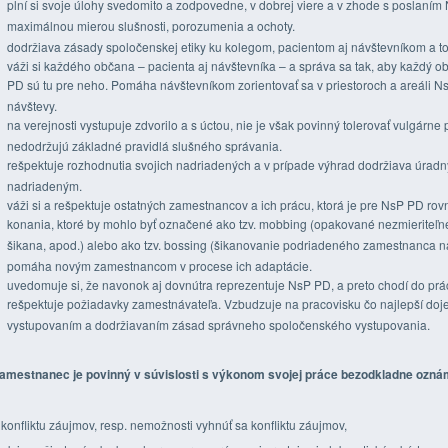
plní si svoje úlohy svedomito a zodpovedne, v dobrej viere a v zhode s poslaní
maximálnou mierou slušnosti, porozumenia a ochoty.
dodržiava zásady spoločenskej etiky ku kolegom, pacientom aj návštevníkom a to
váži si každého občana – pacienta aj návštevníka – a správa sa tak, aby každý o
PD sú tu pre neho. Pomáha návštevníkom zorientovať sa v priestoroch a areáli N
návštevy.
na verejnosti vystupuje zdvorilo a s úctou, nie je však povinný tolerovať vulgárne
nedodržujú základné pravidlá slušného správania.
rešpektuje rozhodnutia svojich nadriadených a v prípade výhrad dodržiava úradný 
nadriadeným.
váži si a rešpektuje ostatných zamestnancov a ich prácu, ktorá je pre NsP PD rov
konania, ktoré by mohlo byť označené ako tzv. mobbing (opakované nezmieriteľn
šikana, apod.) alebo ako tzv. bossing (šikanovanie podriadeného zamestnanca 
pomáha novým zamestnancom v procese ich adaptácie.
uvedomuje si, že navonok aj dovnútra reprezentuje NsP PD, a preto chodí do pr
rešpektuje požiadavky zamestnávateľa. Vzbudzuje na pracovisku čo najlepší do
vystupovaním a dodržiavaním zásad správneho spoločenského vystupovania.
amestnanec je povinný v súvislosti s výkonom svojej práce bezodkladne ozná
 konfliktu záujmov, resp. nemožnosti vyhnúť sa konfliktu záujmov,