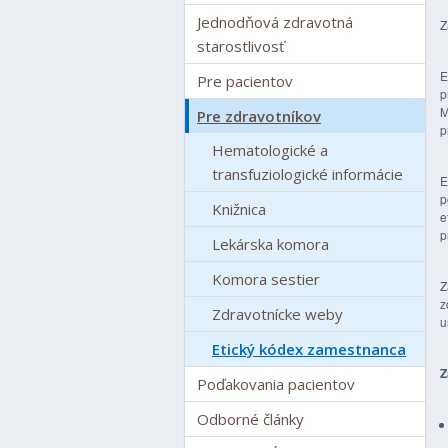
Jednodňová zdravotná
Z
starostlivosť
E
Pre pacientov
p
M
Pre zdravotníkov
p
Hematologické a
transfuziologické informácie
E
p
Knižnica
e
p
Lekárska komora
Komora sestier
Z
z
Zdravotnícke weby
u
Etický kódex zamestnanca
Z
Poďakovania pacientov
Odborné články