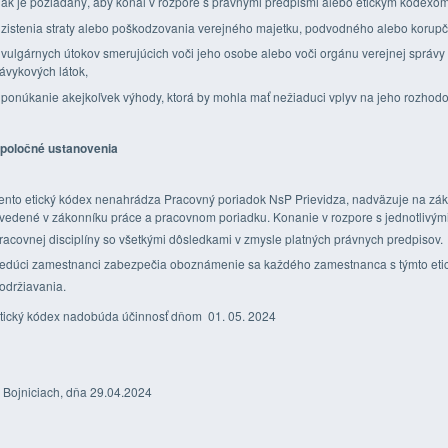
 ak je požiadaný, aby konal v rozpore s právnymi predpismi alebo etickým kódexom
 zistenia straty alebo poškodzovania verejného majetku, podvodného alebo korup
 vulgárnych útokov smerujúcich voči jeho osobe alebo voči orgánu verejnej správ
ávykových látok,
 ponúkanie akejkoľvek výhody, ktorá by mohla mať nežiaduci vplyv na jeho rozhodo
poločné ustanovenia
ento etický kódex nenahrádza Pracovný poriadok NsP Prievidza, nadväzuje na zák
vedené v zákonníku práce a pracovnom poriadku. Konanie v rozpore s jednotlivými
racovnej disciplíny so všetkými dôsledkami v zmysle platných právnych predpisov.
edúci zamestnanci zabezpečia oboznámenie sa každého zamestnanca s týmto eti
održiavania.
tický kódex nadobúda účinnosť dňom 01. 05. 2024
 Bojniciach, dňa 29.04.2024