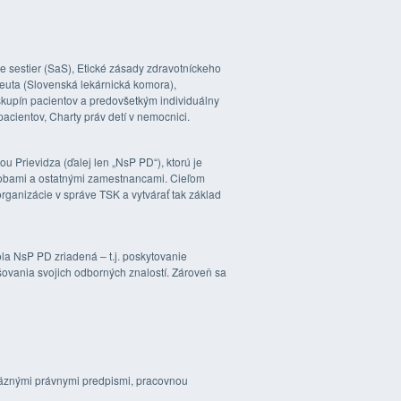
e sestier (SaS), Etické zásady zdravotníckeho
ceuta (Slovenská lekárnická komora),
skupín pacientov a predovšetkým individuálny
pacientov, Charty práv detí v nemocnici.
 Prievidza (ďalej len „NsP PD“), ktorú je
osobami a ostatnými zamestnancami. Cieľom
rganizácie v správe TSK a vytvárať tak základ
a NsP PD zriadená – t.j. poskytovanie
yšovania svojich odborných znalostí. Zároveň sa
väznými právnymi predpismi, pracovnou