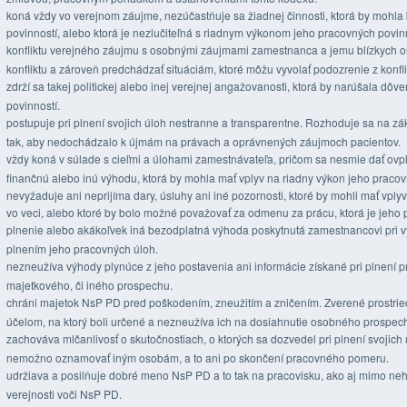
koná vždy vo verejnom záujme, nezúčastňuje sa žiadnej činnosti, ktorá by mohla 
povinností, alebo ktorá je nezlučiteľná s riadnym výkonom jeho pracovných povinn
konfliktu verejného záujmu s osobnými záujmami zamestnanca a jemu blízkych o
konfliktu a zároveň predchádzať situáciám, ktoré môžu vyvolať podozrenie z konfl
zdrží sa takej politickej alebo inej verejnej angažovanosti, ktorá by narúšala dôv
povinností.
postupuje pri plnení svojich úloh nestranne a transparentne. Rozhoduje sa na zá
tak, aby nedochádzalo k újmám na právach a oprávnených záujmoch pacientov.
vždy koná v súlade s cieľmi a úlohami zamestnávateľa, pričom sa nesmie dať ovpl
finančnú alebo inú výhodu, ktorá by mohla mať vplyv na riadny výkon jeho praco
nevyžaduje ani neprijíma dary, úsluhy ani iné pozornosti, ktoré by mohli mať vply
vo veci, alebo ktoré by bolo možné považovať za odmenu za prácu, ktorá je jeh
plnenie alebo akákoľvek iná bezodplatná výhoda poskytnutá zamestnancovi pri výk
plnením jeho pracovných úloh.
nezneužíva výhody plynúce z jeho postavenia ani informácie získané pri plnení 
majetkového, či iného prospechu.
chráni majetok NsP PD pred poškodením, zneužitím a zničením. Zverené prostriedk
účelom, na ktorý boli určené a nezneužíva ich na dosiahnutie osobného prospec
zachováva mlčanlivosť o skutočnostiach, o ktorých sa dozvedel pri plnení svojich
nemožno oznamovať iným osobám, a to ani po skončení pracovného pomeru.
udržiava a posilňuje dobré meno NsP PD a to tak na pracovisku, ako aj mimo ne
verejnosti voči NsP PD.