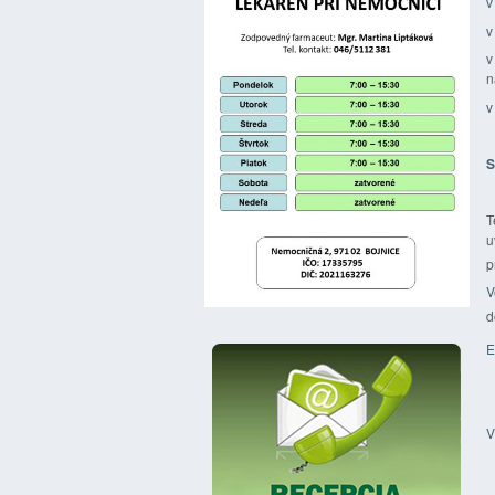
v
v
v
n
v
S
T
u
p
V
d
E
V