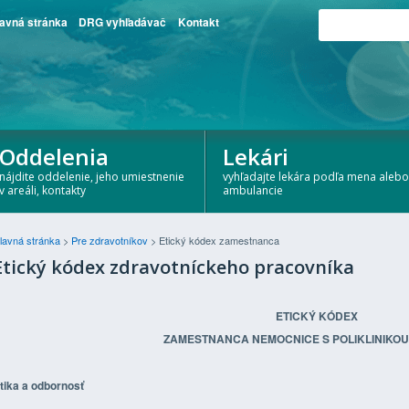
avná stránka
DRG vyhľadávač
Kontakt
Oddelenia
Lekári
nájdite oddelenie, jeho umiestnenie
vyhľadajte lekára podľa mena alebo
v areáli, kontakty
ambulancie
lavná stránka
>
Pre zdravotníkov
>
Etický kódex zamestnanca
Etický kódex zdravotníckeho pracovníka
ETICKÝ KÓDEX
ZAMESTNANCA NEMOCNICE S POLIKLINIKOU
tika a odbornosť