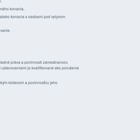
,
čného konania,
y alebo konania s osobami pod vplyvom
vanie.
ladné práva a povinnosti zamestnancov,
 ustanoveniami je kvalifikované ako porušenie
ckým kódexom a povinnosťou jeho