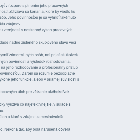
byť v rozpore s plnením jeho pracovných
ostí. Zdržiava sa konania, ktoré by viedlo ku
sôb. Jeho povinnosťou je sa vyhnúť takémuto
iktu záujmov.
eru verejnosti v nestranný výkon pracovných
klade riadne zisteného skutkového stavu veci
yvniť zámermi iných osôb, ani prijať akúkoľvek
vných povinností a výsledok rozhodovania.
v na jeho rozhodovanie a profesionálny prístup
o povinnosťou. Darom sa rozumie bezodplatné
one jeho funkcie, alebo v priamej súvislosti s
pracovných úloh pre získanie akéhokoľvek
y využíva čo najefektívnejšie, v súlade s
hu.
 úloh a ktoré v záujme zamestnávateľa
ho. Nekoná tak, aby bola narušená dôvera