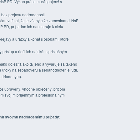
m NsP PD. Výkon práce musí spojený s
 bez prejavu nadradenosti.
bčan vnímal, že je vítaný a že zamestnanci NsP
sP PD, prípadne ich nasmeruje k cieľu
 prejavy a urážky a konať s osobami, ktoré
prístup a rieši ich najskôr s príslušným
nako dôležitá ako tá jeho a vyvaruje sa takého
é útoky na sebadôveru a sebahodnotenie ľudí,
nadriadeným).
áce upravený, vhodne oblečený, pričom
jem svojim príjemným a profesionálnym
miť svojmu nadriadenému prípady: