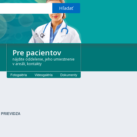
Pre pacientov
nájdite oddelenie, jeho umiestnenie
v areáli, kontakty
Fotogaléria
Videogaléria
Dokumenty
 PRIEVIDZA