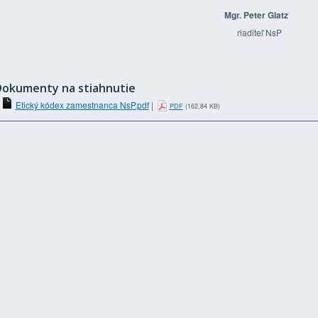
Mgr. Peter Glatz
riaditeľ NsP
Dokumenty na stiahnutie
Etický kódex zamestnanca NsP.pdf
|
(162,84 KB)
PDF