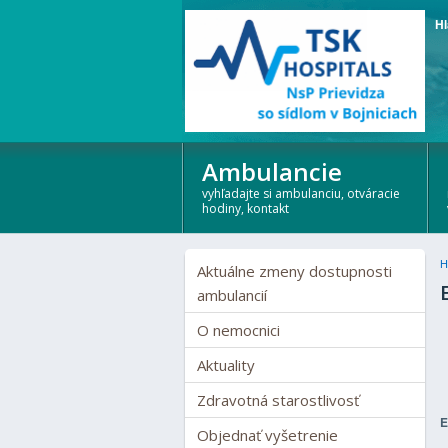
Hl
Ambulancie
vyhľadajte si ambulanciu, otváracie
hodiny, kontakt
H
Aktuálne zmeny dostupnosti
ambulancií
O nemocnici
Aktuality
Zdravotná starostlivosť
E
Objednať vyšetrenie