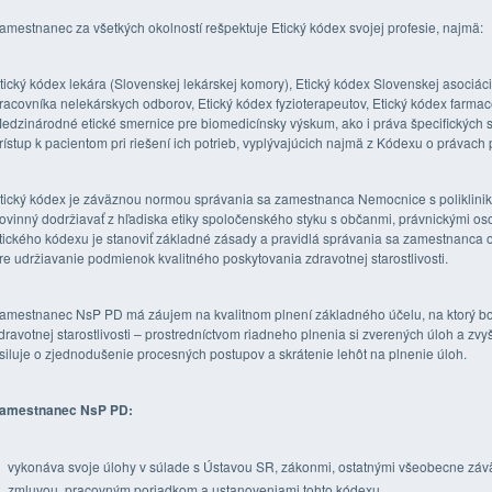
amestnanec za všetkých okolností rešpektuje Etický kódex svojej profesie, najmä:
tický kódex lekára (Slovenskej lekárskej komory), Etický kódex Slovenskej asociáci
racovníka nelekárskych odborov, Etický kódex fyzioterapeutov, Etický kódex farma
edzinárodné etické smernice pre biomedicínsky výskum, ako i práva špecifických 
rístup k pacientom pri riešení ich potrieb, vyplývajúcich najmä z Kódexu o právach 
tický kódex je záväznou normou správania sa zamestnanca Nemocnice s poliklinikou
ovinný dodržiavať z hľadiska etiky spoločenského styku s občanmi, právnickými 
tického kódexu je stanoviť základné zásady a pravidlá správania sa zamestnanca o
re udržiavanie podmienok kvalitného poskytovania zdravotnej starostlivosti.
amestnanec NsP PD má záujem na kvalitnom plnení základného účelu, na ktorý bol
dravotnej starostlivosti – prostredníctvom riadneho plnenia si zverených úloh a zv
siluje o zjednodušenie procesných postupov a skrátenie lehôt na plnenie úloh.
amestnanec NsP PD:
vykonáva svoje úlohy v súlade s Ústavou SR, zákonmi, ostatnými všeobecne zá
zmluvou, pracovným poriadkom a ustanoveniami tohto kódexu.