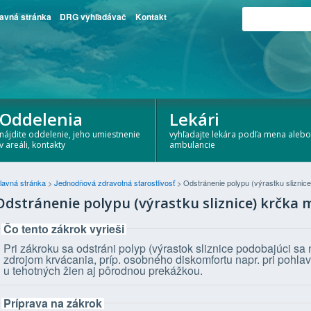
avná stránka
DRG vyhľadávač
Kontakt
Oddelenia
Lekári
nájdite oddelenie, jeho umiestnenie
vyhľadajte lekára podľa mena alebo
v areáli, kontakty
ambulancie
lavná stránka
>
Jednodňová zdravotná starostlivosť
>
Odstránenie polypu (výrastku sliznic
Odstránenie polypu (výrastku sliznice) krčka 
Čo tento zákrok vyrieši
Pri zákroku sa odstráni polyp (výrastok sliznice podobajúci sa 
zdrojom krvácania, príp. osobného diskomfortu napr. pri pohlav
u tehotných žien aj pôrodnou prekážkou.
Príprava na zákrok