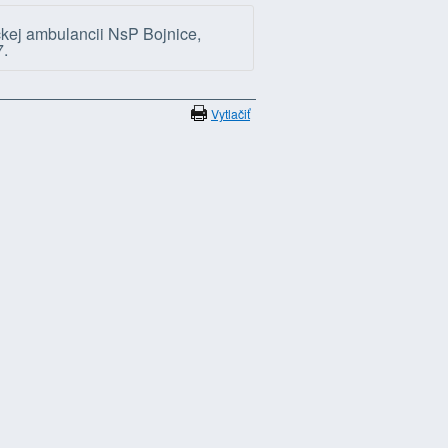
kej ambulancii NsP Bojnice,
7.
Vytlačiť