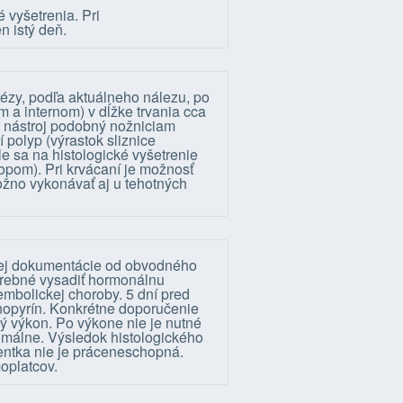
 vyšetrenia. Pri
n istý deň.
ézy, podľa aktuálneho nálezu, po
a internom) v dĺžke trvania cca
ý nástroj podobný nožniciam
 polyp (výrastok sliznice
e sa na histologické vyšetrenie
opom). Pri krvácaní je možnosť
ožno vykonávať aj u tehotných
nej dokumentácie od obvodného
otrebné vysadiť hormonálnu
mbolickej choroby. 5 dní pred
nopyrín. Konkrétne doporučenie
ý výkon. Po výkone nie je nutné
nimálne. Výsledok histologického
ientka nie je práceneschopná.
oplatcov.