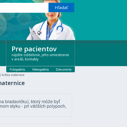
Pre pacientov
nájdite oddelenie, jeho umiestnenie
v areáli, kontakty
Fotogaléria
Videogaléria
Dokumenty
e) krčka maternice
maternice
na bradavičku), ktorý môže byť
nom styku - pri väčších polypoch,