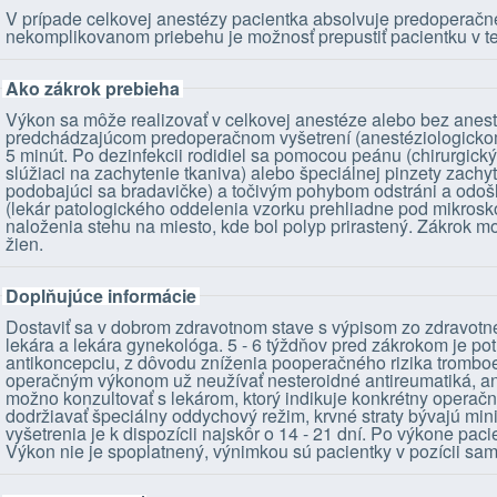
V prípade celkovej anestézy pacientka absolvuje predoperačné
nekomplikovanom priebehu je možnosť prepustiť pacientku v te
Ako zákrok prebieha
Výkon sa môže realizovať v celkovej anestéze alebo bez anest
predchádzajúcom predoperačnom vyšetrení (anestéziologickom 
5 minút. Po dezinfekcii rodidiel sa pomocou peánu (chirurgick
slúžiaci na zachytenie tkaniva) alebo špeciálnej pinzety zachytí
podobajúci sa bradavičke) a točivým pohybom odstráni a odošl
(lekár patologického oddelenia vzorku prehliadne pod mikrosk
naloženia stehu na miesto, kde bol polyp prirastený. Zákrok m
žien.
Doplňujúce informácie
Dostaviť sa v dobrom zdravotnom stave s výpisom zo zdravot
lekára a lekára gynekológa. 5 - 6 týždňov pred zákrokom je p
antikoncepciu, z dôvodu zníženia pooperačného rizika tromboe
operačným výkonom už neužívať nesteroidné antireumatiká, a
možno konzultovať s lekárom, ktorý indikuje konkrétny operačn
dodržiavať špeciálny oddychový režim, krvné straty bývajú mi
vyšetrenia je k dispozícii najskôr o 14 - 21 dní. Po výkone pac
Výkon nie je spoplatnený, výnimkou sú pacientky v pozícii sam