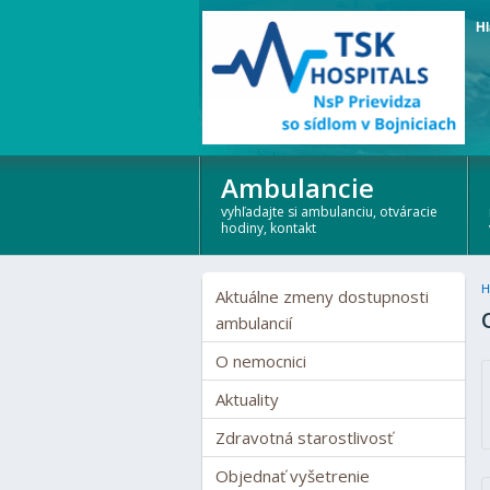
Hl
Ambulancie
vyhľadajte si ambulanciu, otváracie
hodiny, kontakt
H
Aktuálne zmeny dostupnosti
ambulancií
O nemocnici
Aktuality
Zdravotná starostlivosť
Objednať vyšetrenie