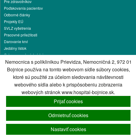
Pre zdravotníkov
Poďakovania pacientov
Odborné články
Projekty EÚ
SVLZ vyšetrenia
Pracovné príležitosti
Darovanie krvi
Jedálny lístok
Ochrana osobných údajov
Nemocnica s poliklinikou Prievidza, Nemocničná 2, 972 01
Vakcinačné stredisko
Kontakt
Bojnice používa na tomto webovom sídle súbory cookies,
ktoré sú použité za účelom sledovania návštevnosti
Cookies nastavenie
webového sídla alebo k prispôsobeniu zobrazenia
Cookies - viac informácií
Správca obsahu
webových stránok www.hospital-bojnice.sk.
Technický prevádzkovateľ
Prijať cookies
Vyhlásenie o prístupnosti
Mapa stránky
Odmietnuť cookies
RSS
Nastaviť cookies
Generuje
CMS BUXUS