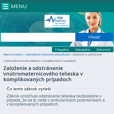
MENU
Fotogaléria
Videogaléria
Dokumenty
Hlavná stránka
>
Jednodňová zdravotná starostlivosť
>
Založenie a odstránenie
vnútromaternicového telieska v komplikovaných prípadoch
Založenie a odstránenie
vnútromaternicového telieska v
komplikovaných prípadoch
Čo tento zákrok vyrieši
Zákrok umožňuje odstránenie telieska bezbolestne v
prípade, že sa to nedá v ambulantných podmienkach a
v komplikovaných prípadoch.