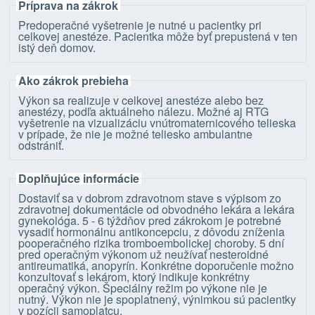
Príprava na zákrok
Predoperačné vyšetrenie je nutné u pacientky pri
celkovej anestéze. Pacientka môže byť prepustená v ten
istý deň domov.
Ako zákrok prebieha
Výkon sa realizuje v celkovej anestéze alebo bez
anestézy, podľa aktuálneho nálezu. Možné aj RTG
vyšetrenie na vizualizáciu vnútromaternicového telieska
v prípade, že nie je možné teliesko ambulantne
odstrániť.
Doplňujúce informácie
Dostaviť sa v dobrom zdravotnom stave s výpisom zo
zdravotnej dokumentácie od obvodného lekára a lekára
gynekológa. 5 - 6 týždňov pred zákrokom je potrebné
vysadiť hormonálnu antikoncepciu, z dôvodu zníženia
pooperačného rizika tromboembolickej choroby. 5 dní
pred operačným výkonom už neužívať nesteroidné
antireumatiká, anopyrín. Konkrétne doporučenie možno
konzultovať s lekárom, ktorý indikuje konkrétny
operačný výkon. Špeciálny režim po výkone nie je
nutný. Výkon nie je spoplatnený, výnimkou sú pacientky
v pozícii samoplatcu.