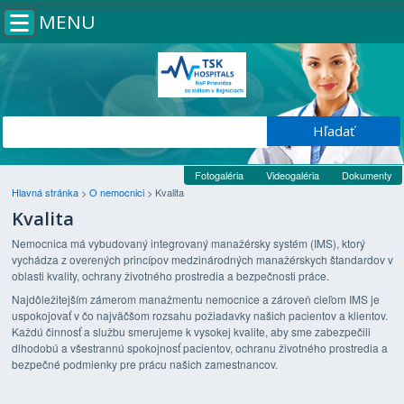
MENU
Fotogaléria
Videogaléria
Dokumenty
Hlavná stránka
>
O nemocnici
>
Kvalita
Kvalita
Nemocnica má vybudovaný integrovaný manažérsky systém (IMS), ktorý
vychádza z overených princípov medzinárodných manažérskych štandardov v
oblasti kvality, ochrany životného prostredia a bezpečnosti práce.
Najdôležitejším zámerom manažmentu nemocnice a zároveň cieľom IMS je
uspokojovať v čo najväčšom rozsahu požiadavky našich pacientov a klientov.
Každú činnosť a službu smerujeme k vysokej kvalite, aby sme zabezpečili
dlhodobú a všestrannú spokojnosť pacientov, ochranu životného prostredia a
bezpečné podmienky pre prácu našich zamestnancov.