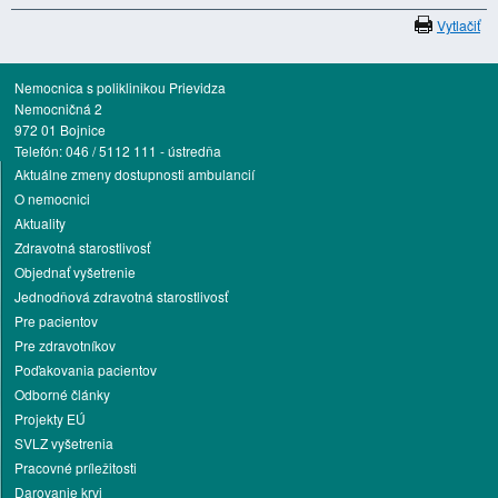
Vytlačiť
Nemocnica s poliklinikou Prievidza
Nemocničná 2
972 01 Bojnice
Telefón: 046 / 5112 111 - ústredňa
Aktuálne zmeny dostupnosti ambulancií
O nemocnici
Aktuality
Zdravotná starostlivosť
Objednať vyšetrenie
Jednodňová zdravotná starostlivosť
Pre pacientov
Pre zdravotníkov
Poďakovania pacientov
Odborné články
Projekty EÚ
SVLZ vyšetrenia
Pracovné príležitosti
Darovanie krvi