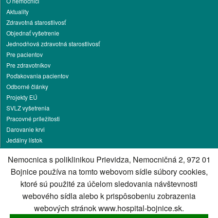
O nemocnici
Aktuality
Zdravotná starostlivosť
Objednať vyšetrenie
Jednodňová zdravotná starostlivosť
Pre pacientov
Pre zdravotníkov
Poďakovania pacientov
Odborné články
Projekty EÚ
SVLZ vyšetrenia
Pracovné príležitosti
Darovanie krvi
Jedálny lístok
Ochrana osobných údajov
Nemocnica s poliklinikou Prievidza, Nemocničná 2, 972 01
Vakcinačné stredisko
Bojnice používa na tomto webovom sídle súbory cookies,
Kontakt
ktoré sú použité za účelom sledovania návštevnosti
Cookies nastavenie
webového sídla alebo k prispôsobeniu zobrazenia
Cookies - viac informácií
webových stránok www.hospital-bojnice.sk.
Správca obsahu