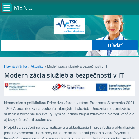
MENU
Hlavná stránka
>
Aktuality
>
Modernizácia služieb a bezpečnosti v IT
Modernizácia služieb a bezpečnosti v IT
Nemocnica s poliklinikou Prievidza získala v rámci Programu Slovensko 2021
- 2027, prostriedky na podporu interných IT služieb. Umožnia modernizáciu
služieb a zvýšenie ich kvality. Tým sa jednak zlepší zdravotná starostlivosť, ale
aj bezpečnosť dát pacientov.
Projekt sa sústredí na automatizáciu a aktualizáciu IT prostredia a aktualizáciu
jeho bezpečnosti. "Som hrdý na to, že sa nám opäť podarilo získať významnú
finančnú pomoc pre našu nemocnicu. Bez systematickej práce nášho týmu by