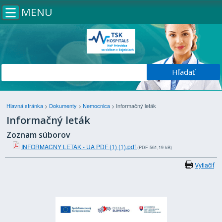
MENU
Hlavná stránka
>
Dokumenty
>
Nemocnica
>
Informačný leták
Informačný leták
Zoznam súborov
INFORMACNY LETAK - UA PDF (1) (1).pdf
(PDF 561,19 kB)
Vytlačiť