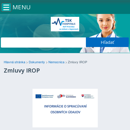
MENU
Hlavná stránka
>
Dokumenty
>
Nemocnica
>
Zmluvy IROP
Zmluvy IROP