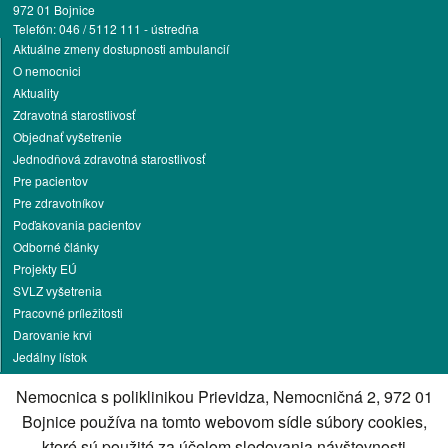
972 01 Bojnice
Telefón: 046 / 5112 111 - ústredňa
Aktuálne zmeny dostupnosti ambulancií
O nemocnici
Aktuality
Zdravotná starostlivosť
Objednať vyšetrenie
Jednodňová zdravotná starostlivosť
Pre pacientov
Pre zdravotníkov
Poďakovania pacientov
Odborné články
Projekty EÚ
SVLZ vyšetrenia
Pracovné príležitosti
Darovanie krvi
Jedálny lístok
Ochrana osobných údajov
Nemocnica s poliklinikou Prievidza, Nemocničná 2, 972 01
Vakcinačné stredisko
Bojnice používa na tomto webovom sídle súbory cookies,
Kontakt
ktoré sú použité za účelom sledovania návštevnosti