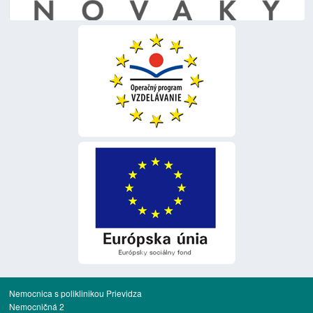
Nemocnica s poliklinikou Prievidza
Nemocničná 2