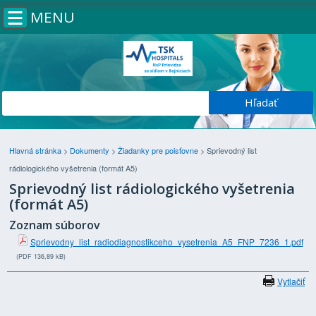
MENU
Hlavná stránka
>
Dokumenty
>
Žiadanky pre poisťovne
>
Sprievodný list
rádiologického vyšetrenia (formát A5)
Sprievodný list rádiologického vyšetrenia
(formát A5)
Zoznam súborov
Sprievodny_list_radiodiagnostikceho_vysetrenia_A5_FNP_7236_1.pdf
(PDF 136,89 kB)
Vytlačiť