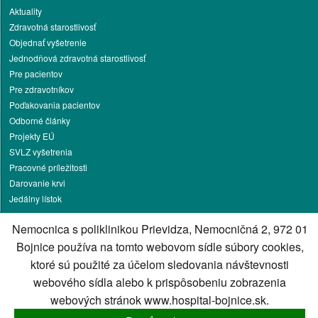
Aktuality
Zdravotná starostlivosť
Objednať vyšetrenie
Jednodňová zdravotná starostlivosť
Pre pacientov
Pre zdravotníkov
Poďakovania pacientov
Odborné články
Projekty EÚ
SVLZ vyšetrenia
Pracovné príležitosti
Darovanie krvi
Jedálny lístok
Ochrana osobných údajov
Nemocnica s poliklinikou Prievidza, Nemocničná 2, 972 01
Vakcinačné stredisko
Bojnice používa na tomto webovom sídle súbory cookies,
Kontakt
ktoré sú použité za účelom sledovania návštevnosti
Cookies nastavenie
webového sídla alebo k prispôsobeniu zobrazenia
Cookies - viac informácií
webových stránok www.hospital-bojnice.sk.
Správca obsahu
Technický prevádzkovateľ