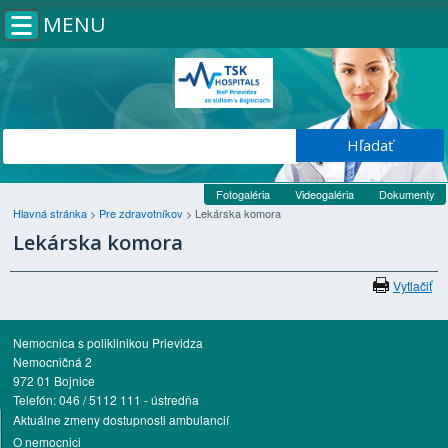
MENU
Fotogaléria
Videogaléria
Dokumenty
Hlavná stránka
>
Pre zdravotníkov
>
Lekárska komora
Lekárska komora
Vytlačiť
Nemocnica s poliklinikou Prievidza
Nemocničná 2
972 01 Bojnice
Telefón: 046 / 5112 111 - ústredňa
Aktuálne zmeny dostupnosti ambulancií
O nemocnici