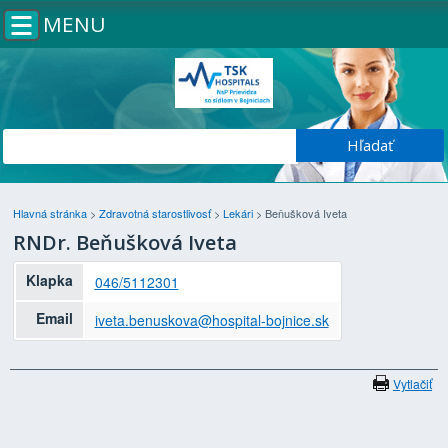
MENU
Hlavná stránka
>
Zdravotná starostlivosť
>
Lekári
>
Beňušková Iveta
RNDr. Beňušková Iveta
Klapka
046/5112301
Email
iveta.benuskova@hospital-bojnice.sk
Vytlačiť