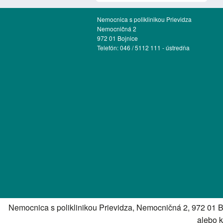
Nemocnica s poliklinikou Prievidza
Nemocničná 2
972 01 Bojnice
Telefón: 046 / 5112 111 - ústredňa
Nemocnica s poliklinikou Prievidza, Nemocničná 2, 972 01 B
alebo 