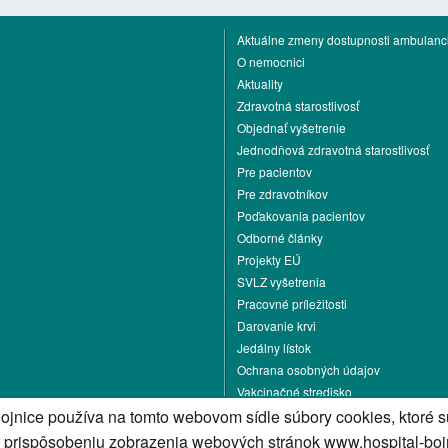
Aktuálne zmeny dostupnosti ambulanci
O nemocnici
Aktuality
Zdravotná starostlivosť
Objednať vyšetrenie
Jednodňová zdravotná starostlivosť
Pre pacientov
Pre zdravotníkov
Poďakovania pacientov
Odborné články
Projekty EÚ
SVLZ vyšetrenia
Pracovné príležitosti
Darovanie krvi
Jedálny lístok
Ochrana osobných údajov
Vakcinačné stredisko
ojnice používa na tomto webovom sídle súbory cookies, ktoré 
Kontakt
k prispôsobeniu zobrazenia webových stránok www.hospital-bojn