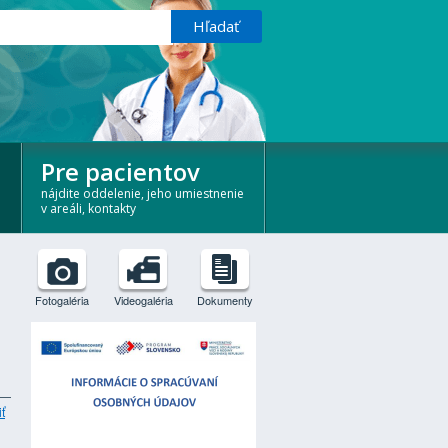
Pre pacientov
nájdite oddelenie, jeho umiestnenie
v areáli, kontakty
Fotogaléria
Videogaléria
Dokumenty
iť