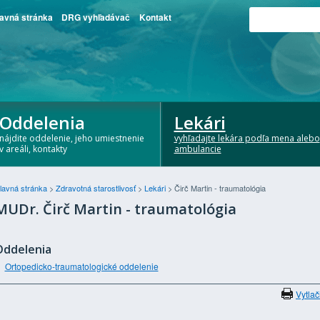
avná stránka
DRG vyhľadávač
Kontakt
Oddelenia
Lekári
nájdite oddelenie, jeho umiestnenie
vyhľadajte lekára podľa mena alebo
v areáli, kontakty
ambulancie
lavná stránka
>
Zdravotná starostlivosť
>
Lekári
>
Čirč Martin - traumatológia
MUDr. Čirč Martin - traumatológia
Oddelenia
Ortopedicko-traumatologické oddelenie
Vytlač