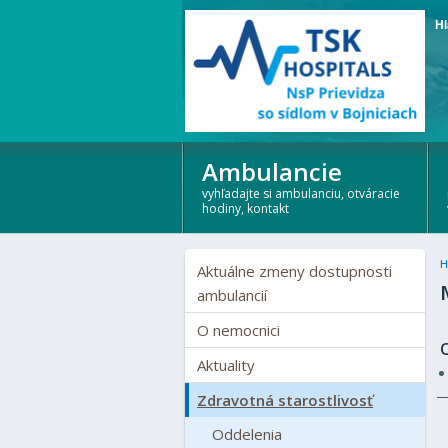
Hl
Ambulancie
vyhľadajte si ambulanciu, otváracie
hodiny, kontakt
H
Aktuálne zmeny dostupnosti
ambulancií
O nemocnici
Aktuality
Zdravotná starostlivosť
Oddelenia