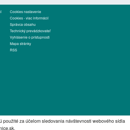
í
Cookies nastavenie
Cookies - viac informácií
Správca obsahu
Technický prevádzkovateľ
Vyhlásenie o prístupnosti
Mapa stránky
RSS
sú použité za účelom sledovania návštevnosti webového sídla
ice.sk.