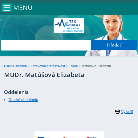
MENU
Hlavná stránka
>
Zdravotná starostlivosť
>
Lekári
>
Matúšová Elizabeta
MUDr. Matúšová Elizabeta
Oddelenia
Detské oddelenie
Vytlačiť